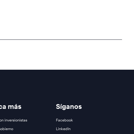
ca más
Síganos
on inversionistas
Facebook
Gobierno
LinkedIn