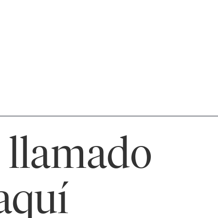
 llamado
 aquí