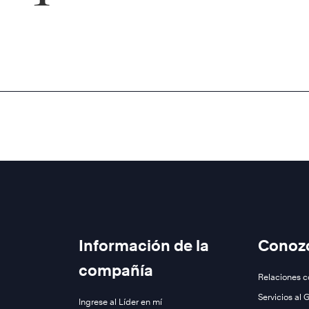
Información de la
Conoz
compañía
Relaciones c
Servicios al 
Ingrese al Líder en mí