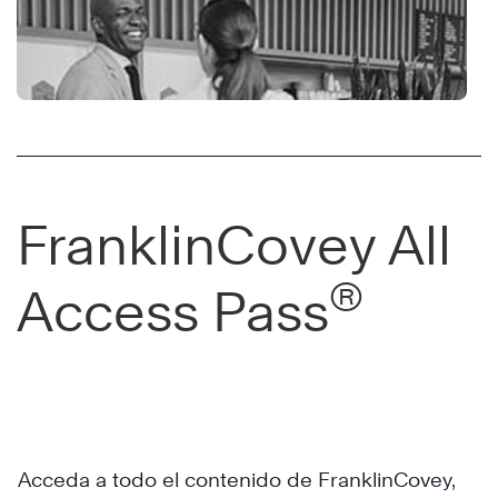
4
Disciplines
of
®
Execution
FranklinCovey All
The
®
Access Pass
4
Disciplines
of
®
Execution
Acceda a todo el contenido de FranklinCovey,