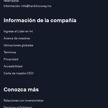
reservados.
Información: info@franklincovey.mx
Información de la compañía
Conozca
más
Ingrese al Líder en mí
Acerca de nosotros
Conozca
Ubicaciones globales
más
Términos
Privacidad
Accesibilidad
Carta de nuestro CEO
Conozca más
Relaciones con inversionistas
Conozca
Servicios al Gobierno